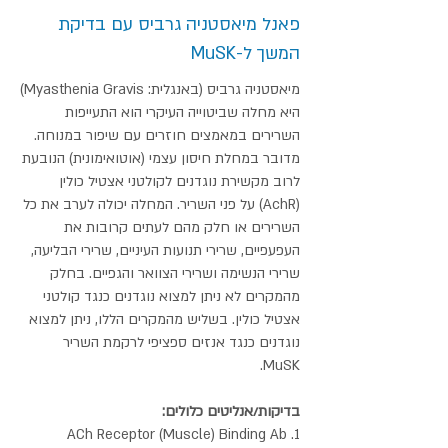
פאנל מיאסטניה גרביס עם בדיקת
המשך ל-MuSK
מיאסטניה גרביס (באנגלית: Myasthenia Gravis)
היא מחלה שביטוייה העיקרי הוא התעייפות
השרירים במאמצים חוזרים עם שיפור במנוחה.
מדובר במחלת חיסון עצמי (אוטואימונית) הנובעת
לרוב מקשירת נוגדנים לקולטני אצטיל כולין
(AchR) על פני השריר. המחלה יכולה לערב את כל
השרירים או חלק מהם לעתים קרובות את
העפעפיים, שרירי תנועות העיניים, שרירי הבליעה,
שרירי הנשימה ושרירי הצוואר והגפיים. בחלק
מהמקרים לא ניתן למצוא נוגדנים כנגד קולטני
אצטיל כולין. בשליש מהמקרים הללו, ניתן למצוא
נוגדנים כנגד אנזים ספציפי לרקמת השריר
MuSK.
בדיקות/אנליטים כלולים:
1. ACh Receptor (Muscle) Binding Ab