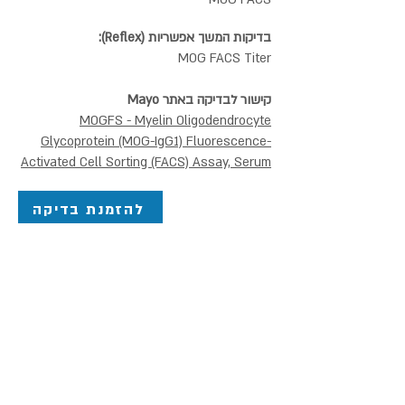
בדיקות המשך אפשריות (Reflex):
MOG FACS Titer
קישור לבדיקה באתר Mayo
MOGFS - Myelin Oligodendrocyte
Glycoprotein (MOG-IgG1) Fluorescence-
Activated Cell Sorting (FACS) Assay, Serum
להזמנת בדיקה
פאנל אנצפלופטיה אוטואימונית
אנצפלופתיות אוטואימוניות הן קבוצת מחלות
חיסון עצמי הפוגעות בתפקוד המוח וקשורות
בהרס או ניוון של רקמת מוח. מחלות מסוג זה
כוללות סימפטומים נרחבים בניהם בלבול, אובדן