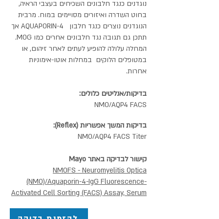
נוגדנים כנגד חלבונים השכיחים בעצבי הראיה,
בחוט השדרה ואיזורים מסויימים במוח. מרבית
הנוגדנים נוצרים כנגד חלבון AQUAPORIN-4 אך
תתכן גם תגובה נגד חלבונים אחרים כמו MOG.
המחלה עלולה להופיע לעתים לאחר זיהום, או
במטופלים הלוקים במחלות אוטו-אימוניות
אחרות.
בדיקות/אנליטים כלולים:
NMO/AQP4 FACS
בדיקות המשך אפשריות (Reflex):
NMO/AQP4 FACS Titer
קישור לבדיקה באתר Mayo
NMOFS - Neuromyelitis Optica
(NMO)/Aquaporin-4-IgG Fluorescence-
Activated Cell Sorting (FACS) Assay, Serum
להזמנת בדיקה