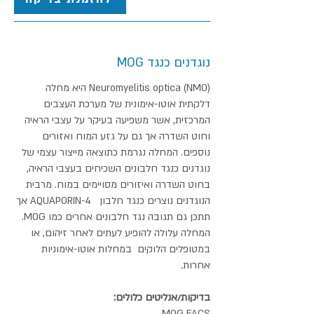
נוגדנים כנגד MOG
Neuromyelitis optica (NMO) היא מחלה
דלקתית אוטו-אימונית של מערכת העצבים
המרכזית, אשר משפיעה בעיקר על עצבי הראיה
וחוט השדרה אך גם על גזע המוח ואזורים
נוספים. המחלה נגרמת כתוצאה מייצור עצמי של
נוגדנים כנגד חלבונים השכיחים בעצבי הראיה,
בחוט השדרה ואיזורים מסויימים במוח. מרבית
הנוגדנים נוצרים כנגד חלבון AQUAPORIN-4 אך
תתכן גם תגובה נגד חלבונים אחרים כמו MOG.
המחלה עלולה להופיע לעתים לאחר זיהום, או
במטופלים הלוקים במחלות אוטו-אימוניות
אחרות.
בדיקות/אנליטים כלולים:
MOG FACS