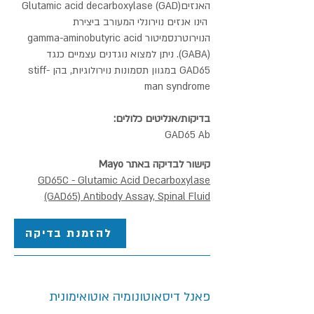
האנזיםGlutamic acid decarboxylase (GAD)
הינו אנזים נוירונלי המעורב ביצירת
הנוירוטרנסמיטור gamma-aminobutyric acid
(GABA). ניתן למצוא נוגדנים עצמיים כנגד
GAD65 במגוון תסמונות נוירולוגיות, בהן stiff-
man syndrome
בדיקות/אנליטים כלולים:
GAD65 Ab
קישור לבדיקה באתר Mayo
GD65C - Glutamic Acid Decarboxylase
(GAD65) Antibody Assay, Spinal Fluid
להזמנת בדיקה
פאנל דיסאוטונומיה אוטואימונית