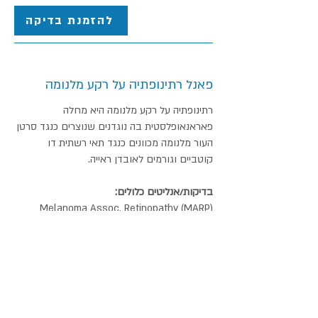
להזמנת בדיקה
פאנל רתינופתיה על רקע מלנומה
רתינופתיה על רקע מלנומה היא מחלה
פאראנאופלסטית בה נוגדנים שנוצרים כנגד סרטן
העור מלנומה מכוונים כנגד תאי רשתית דו
קוטביים וגורמים לאובדן ראייה.
בדיקות/אנליטים כלולים:
Melanoma Assoc. Retinopathy (MARP)
קישור לבדיקה באתר Mayo
FMARP - Melanoma Associated
Retinopathy MAR Panel by Immunoblot and
IHC